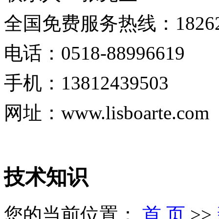
全国免费服务热线：182627
电话：0518-88996619
手机：13812439503
网址：www.lisboarte.com
技术知识
您的当前位置：
首 页
>>