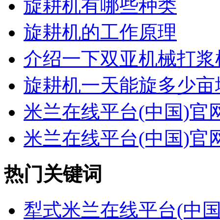
旋耕机有哪些种类
旋耕机的工作原理
介绍一下双亚机械打浆机
旋耕机一天能旋多少亩
米兰在线平台(中国)官网
米兰在线平台(中国)官
热门关键词
犁式米兰在线平台(中国