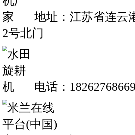
地址：江苏省连云
2号北门
电话：1826276866