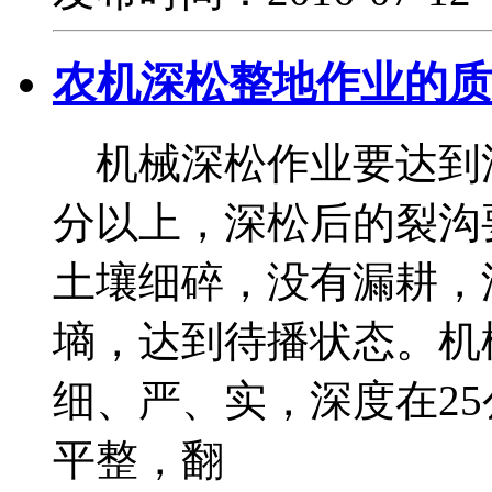
农机深松整地作业的质
机械深松作业要达到深
分以上，深松后的裂沟
土壤细碎，没有漏耕，
墒，达到待播状态。机
细、严、实，深度在2
平整，翻