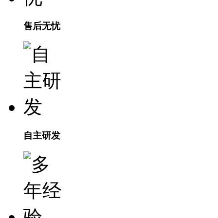
售后无忧
自主研发