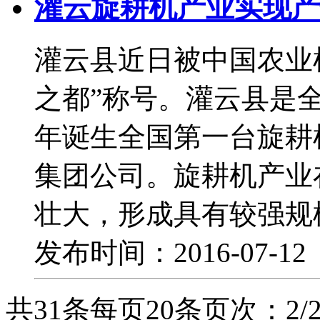
灌云旋耕机产业实现产值
灌云县近日被中国农业
之都”称号。灌云县是全
年诞生全国第一台旋耕机
集团公司。旋耕机产业
壮大，形成具有较强规模
发布时间：2016-07-1
共31条
每页20条
页次：2/