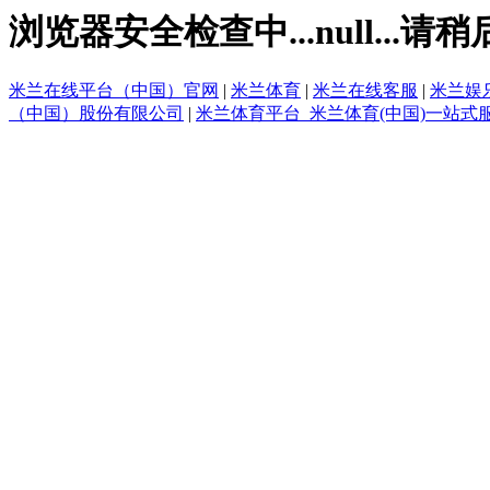
浏览器安全检查中...null...请稍
米兰在线平台（中国）官网
|
米兰体育
|
米兰在线客服
|
米兰娱
（中国）股份有限公司
|
米兰体育平台_米兰体育(中国)一站式