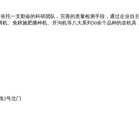
，依托一支勤奋的科研团队，完善的质量检测手段，通过企业自主
机、免耕施肥播种机、开沟机等八大系列50余个品种的农机具，可
路2号北门