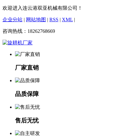
欢迎进入连云港双亚机械有限公司！
企业分站
|
网站地图
|
RSS
|
XML
|
咨询热线：18262768669
厂家直销
品质保障
售后无忧