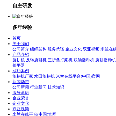
自主研发
多年经验
首页
关于我们
公司简介
组织架构
服务承诺
企业文化
双亚视频
米兰在线
产品介绍
旋耕机
反转旋耕机
三折叠打浆机
双轴播种机
旋耕播种机
整平器
成功案例
旋耕机厂家
水田旋耕机
米兰在线平台(中国)官网
新闻动态
公司新闻
行业新闻
技术知识
服务承诺
企业荣誉
企业文化
双亚视频
米兰在线平台(中国)官网