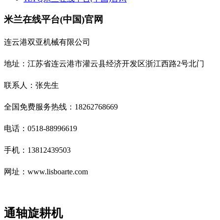
米兰在线平台(中国)官网
连云港双亚机械有限公司
地址：江苏省连云港市灌云县经济开发区浙江西路2号北门
联系人：张先生
全国免费服务热线：18262768669
电话：0518-88996619
手机：13812439503
网址：www.lisboarte.com
通轴旋耕机