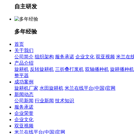
自主研发
多年经验
首页
关于我们
公司简介
组织架构
服务承诺
企业文化
双亚视频
米兰在线
产品介绍
旋耕机
反转旋耕机
三折叠打浆机
双轴播种机
旋耕播种机
整平器
成功案例
旋耕机厂家
水田旋耕机
米兰在线平台(中国)官网
新闻动态
公司新闻
行业新闻
技术知识
服务承诺
企业荣誉
企业文化
双亚视频
米兰在线平台(中国)官网