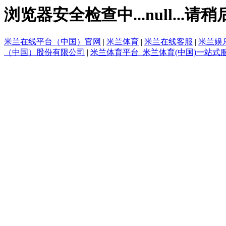
浏览器安全检查中...null...请稍
米兰在线平台（中国）官网
|
米兰体育
|
米兰在线客服
|
米兰娱
（中国）股份有限公司
|
米兰体育平台_米兰体育(中国)一站式