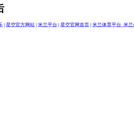
后
乐
|
星空官方网站
|
米兰平台
|
星空官网首页
|
米兰体育平台_米