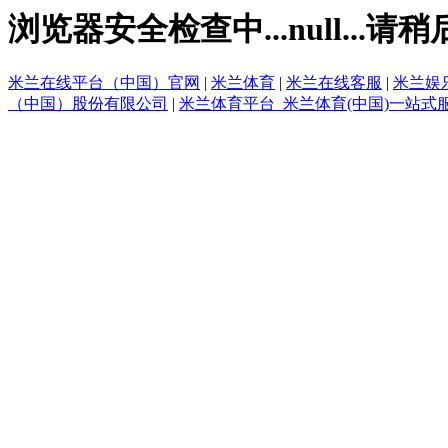
浏览器安全检查中...null...请稍
米兰在线平台（中国）官网
|
米兰体育
|
米兰在线客服
|
米兰娱
（中国）股份有限公司
|
米兰体育平台_米兰体育(中国)一站式