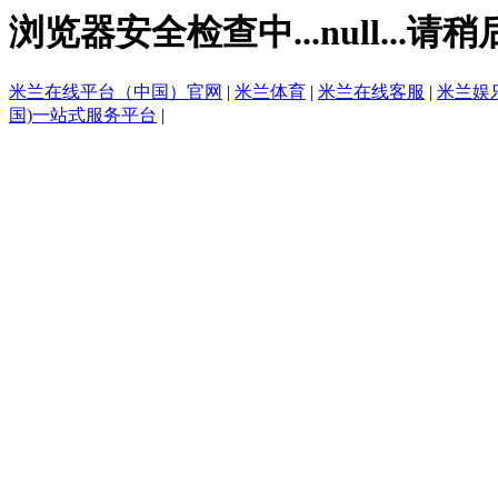
浏览器安全检查中...null...请稍
米兰在线平台（中国）官网
|
米兰体育
|
米兰在线客服
|
米兰娱
国)一站式服务平台
|