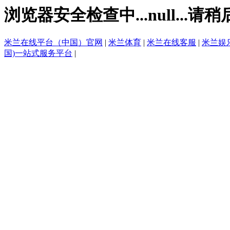
浏览器安全检查中...null...请稍
米兰在线平台（中国）官网
|
米兰体育
|
米兰在线客服
|
米兰娱
国)一站式服务平台
|