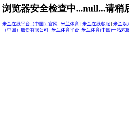
浏览器安全检查中...null...请稍
米兰在线平台（中国）官网
|
米兰体育
|
米兰在线客服
|
米兰娱
（中国）股份有限公司
|
米兰体育平台_米兰体育(中国)一站式