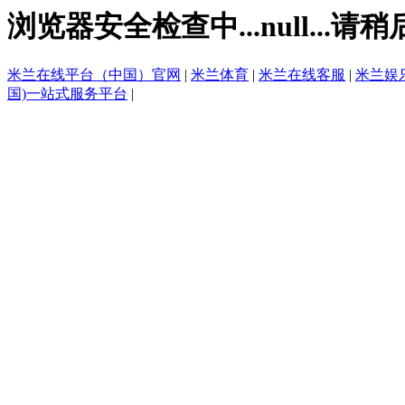
浏览器安全检查中...null...请稍
米兰在线平台（中国）官网
|
米兰体育
|
米兰在线客服
|
米兰娱
国)一站式服务平台
|