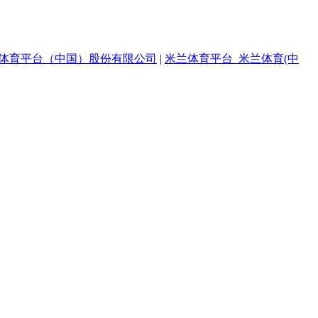
兰体育平台（中国）股份有限公司
|
米兰体育平台_米兰体育(中