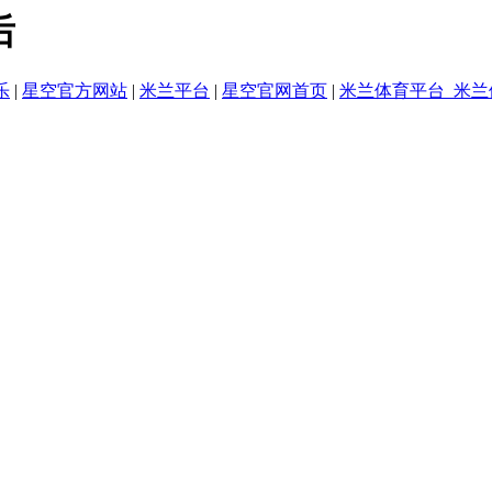
后
乐
|
星空官方网站
|
米兰平台
|
星空官网首页
|
米兰体育平台_米