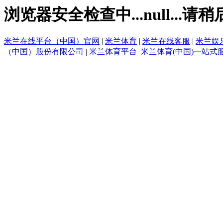
浏览器安全检查中...null...请稍
米兰在线平台（中国）官网
|
米兰体育
|
米兰在线客服
|
米兰娱
（中国）股份有限公司
|
米兰体育平台_米兰体育(中国)一站式