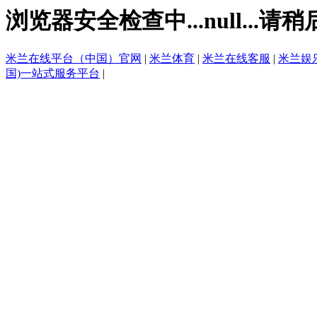
浏览器安全检查中...null...请稍
米兰在线平台（中国）官网
|
米兰体育
|
米兰在线客服
|
米兰娱
国)一站式服务平台
|