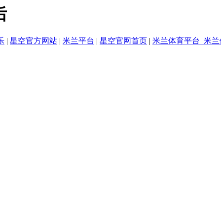
后
乐
|
星空官方网站
|
米兰平台
|
星空官网首页
|
米兰体育平台_米