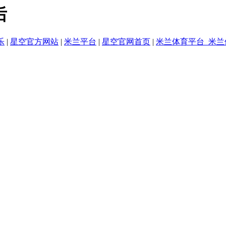
后
乐
|
星空官方网站
|
米兰平台
|
星空官网首页
|
米兰体育平台_米