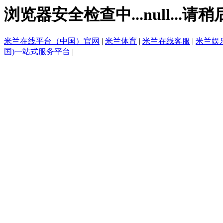
浏览器安全检查中...null...请稍
米兰在线平台（中国）官网
|
米兰体育
|
米兰在线客服
|
米兰娱
国)一站式服务平台
|