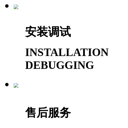
安装调试
INSTALLATION
DEBUGGING
售后服务