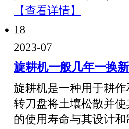
【查看详情】
18
2023-07
旋耕机一般几年一换新
旋耕机是一种用于耕作
转刀盘将土壤松散并使
的使用寿命与其设计和制.