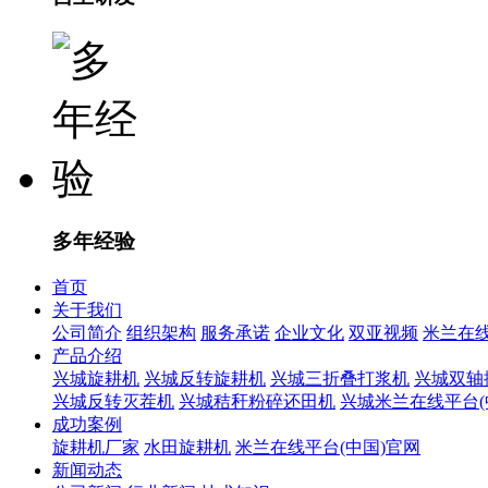
多年经验
首页
关于我们
公司简介
组织架构
服务承诺
企业文化
双亚视频
米兰在线
产品介绍
兴城旋耕机
兴城反转旋耕机
兴城三折叠打浆机
兴城双轴
兴城反转灭茬机
兴城秸秆粉碎还田机
兴城米兰在线平台(
成功案例
旋耕机厂家
水田旋耕机
米兰在线平台(中国)官网
新闻动态