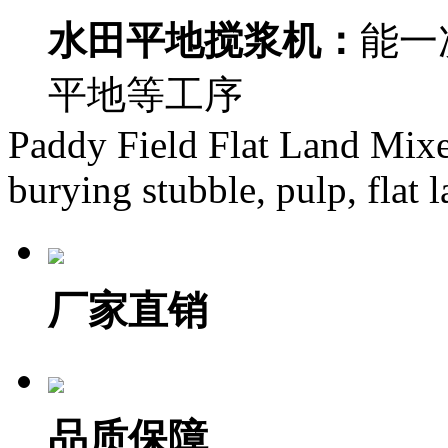
水田平地搅浆机：
能一
平地等工序
Paddy Field Flat Land Mixe
burying stubble, pulp, flat 
厂家直销
品质保障