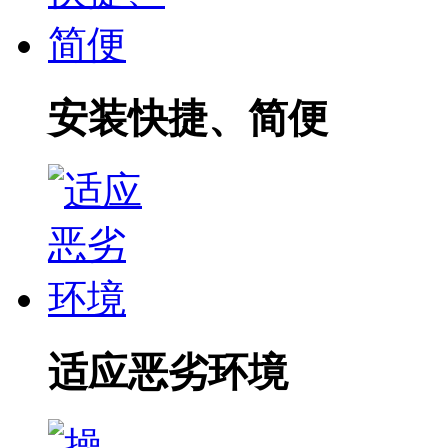
安装快捷、简便
适应恶劣环境