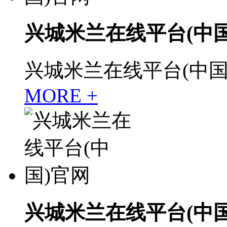
兴城米兰在线平台(中国
兴城米兰在线平台(中国
MORE +
兴城米兰在线平台(中国