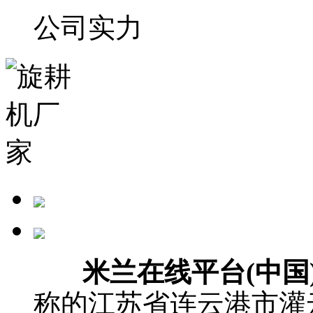
公司实力
米兰在线平台(中国
称的江苏省连云港市灌