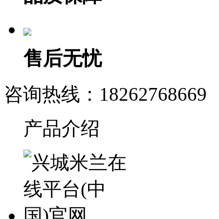
售后无忧
咨询热线：18262768669
产品介绍