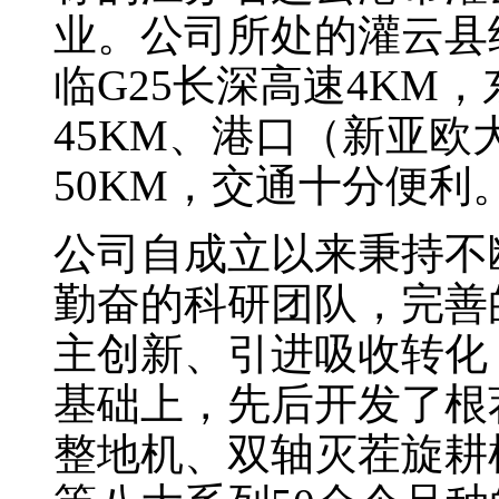
业。公司所处的灌云县
临G25长深高速4KM
45KM、港口（新亚欧
50KM，交通十分便利
公司自成立以来秉持不
勤奋的科研团队，完善
主创新、引进吸收转化
基础上，先后开发了根
整地机、双轴灭茬旋耕