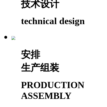
技术设计
technical design
安排
生产组装
PRODUCTION
ASSEMBLY