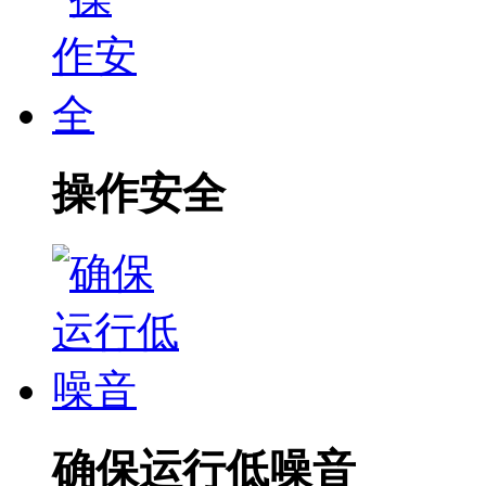
操作安全
确保运行低噪音