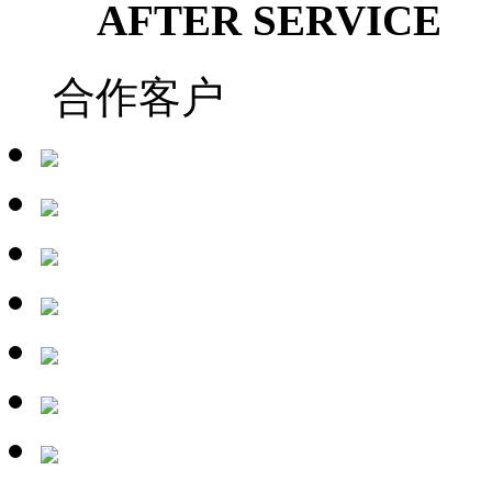
AFTER SERVICE
合作客户