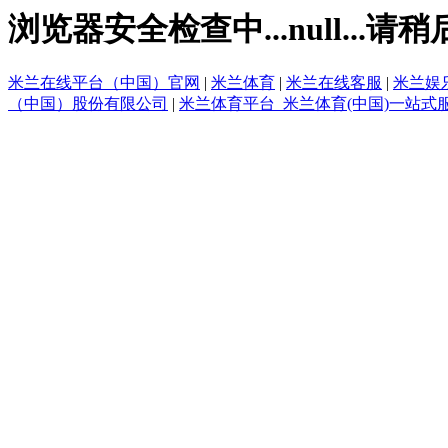
浏览器安全检查中...null...请稍
米兰在线平台（中国）官网
|
米兰体育
|
米兰在线客服
|
米兰娱
（中国）股份有限公司
|
米兰体育平台_米兰体育(中国)一站式