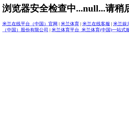
浏览器安全检查中...null...请稍
米兰在线平台（中国）官网
|
米兰体育
|
米兰在线客服
|
米兰娱
（中国）股份有限公司
|
米兰体育平台_米兰体育(中国)一站式