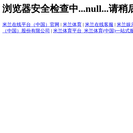
浏览器安全检查中...null...请稍
米兰在线平台（中国）官网
|
米兰体育
|
米兰在线客服
|
米兰娱
（中国）股份有限公司
|
米兰体育平台_米兰体育(中国)一站式