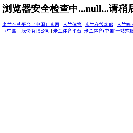
浏览器安全检查中...null...请稍
米兰在线平台（中国）官网
|
米兰体育
|
米兰在线客服
|
米兰娱
（中国）股份有限公司
|
米兰体育平台_米兰体育(中国)一站式