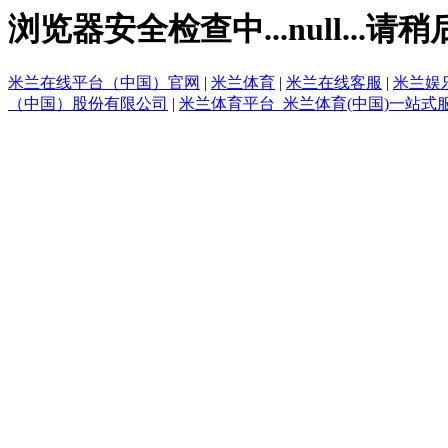
浏览器安全检查中...null...请稍
米兰在线平台（中国）官网
|
米兰体育
|
米兰在线客服
|
米兰娱
（中国）股份有限公司
|
米兰体育平台_米兰体育(中国)一站式