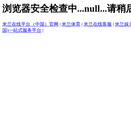
浏览器安全检查中...null...请稍
米兰在线平台（中国）官网
|
米兰体育
|
米兰在线客服
|
米兰娱
国)一站式服务平台
|