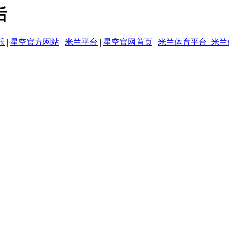
后
乐
|
星空官方网站
|
米兰平台
|
星空官网首页
|
米兰体育平台_米