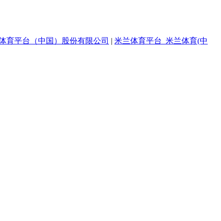
兰体育平台（中国）股份有限公司
|
米兰体育平台_米兰体育(中