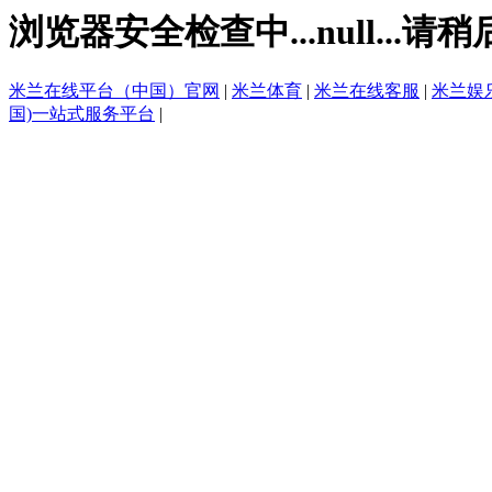
浏览器安全检查中...null...请稍
米兰在线平台（中国）官网
|
米兰体育
|
米兰在线客服
|
米兰娱
国)一站式服务平台
|