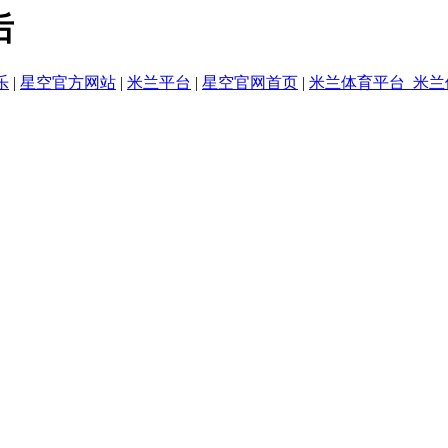
后
乐
|
星空官方网站
|
米兰平台
|
星空官网首页
|
米兰体育平台_米