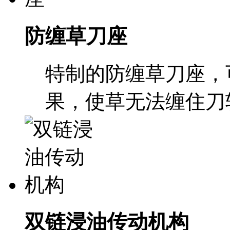
防缠草刀座
特制的防缠草刀座，
果，使草无法缠住刀
双链浸油传动机构