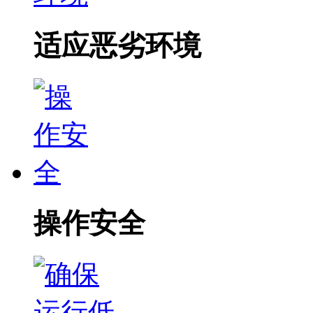
适应恶劣环境
操作安全