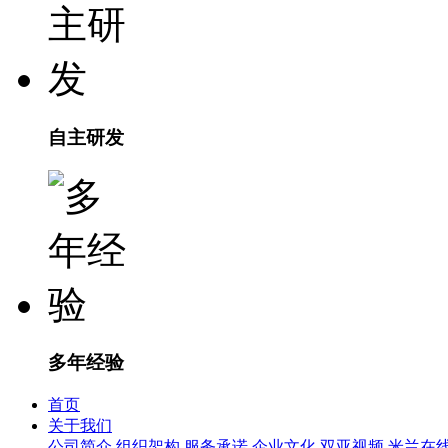
自主研发
多年经验
首页
关于我们
公司简介
组织架构
服务承诺
企业文化
双亚视频
米兰在线