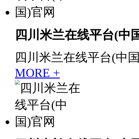
四川米兰在线平台(中国
四川米兰在线平台(中国
MORE +