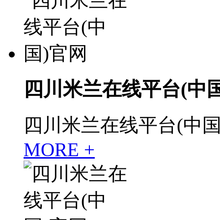
四川米兰在线平台(中国
四川米兰在线平台(中国
MORE +