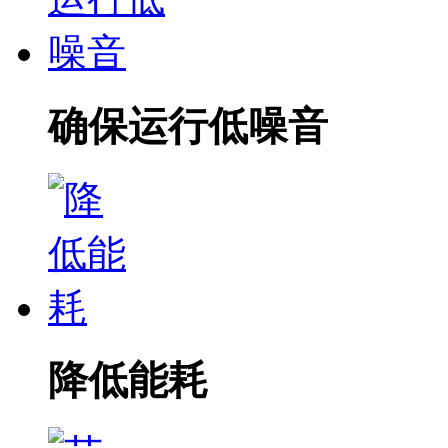
确保运行低噪音
降低能耗