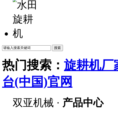
热门搜索：
旋耕机厂
台(中国)官网
双亚机械 ·
产品中心