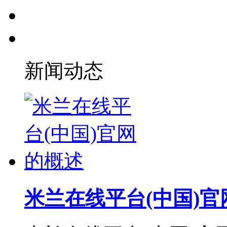
新闻动态
米兰在线平台(中国)