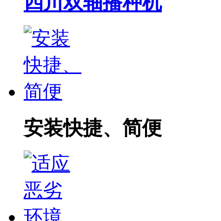
四川双轴播种机
安装快捷、简便