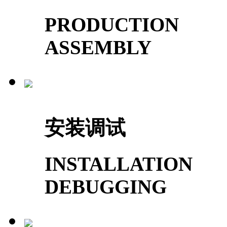
PRODUCTION
ASSEMBLY
安装调试
INSTALLATION
DEBUGGING