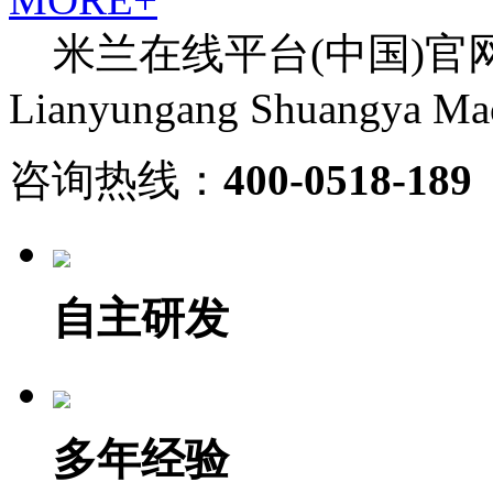
米兰在线平台(中国)官
Lianyungang Shuangya Mac
咨询热线：
400-0518-189
自主研发
多年经验