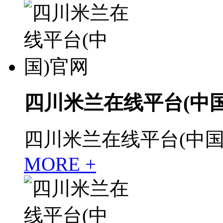
四川米兰在线平台(中国
四川米兰在线平台(中国
MORE +