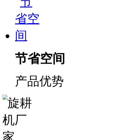
节省空间
产品优势