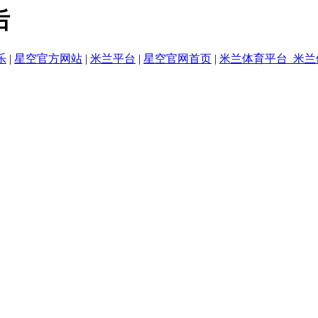
后
乐
|
星空官方网站
|
米兰平台
|
星空官网首页
|
米兰体育平台_米