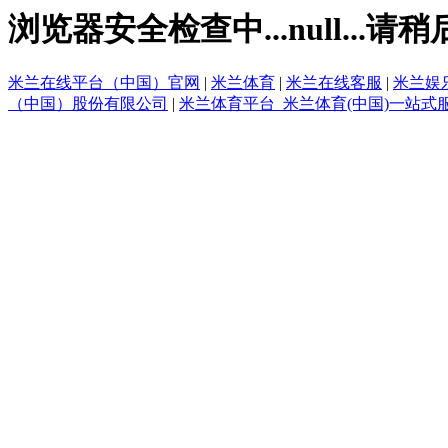
浏览器安全检查中...null...请稍
米兰在线平台（中国）官网
|
米兰体育
|
米兰在线客服
|
米兰娱
（中国）股份有限公司
|
米兰体育平台_米兰体育(中国)一站式