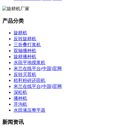
产品分类
旋耕机
反转旋耕机
三折叠打浆机
双轴播种机
旋耕播种机
水田平地搅浆机
米兰在线平台(中国)官网
反转灭茬机
秸秆粉碎还田机
米兰在线平台(中国)官网
深松机
播种机
开沟机
水田液压整平器
新闻资讯