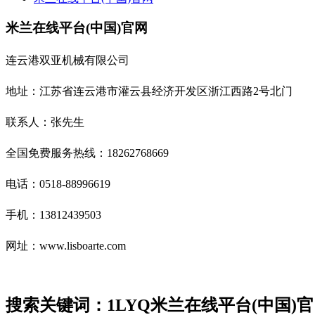
米兰在线平台(中国)官网
连云港双亚机械有限公司
地址：江苏省连云港市灌云县经济开发区浙江西路2号北门
联系人：张先生
全国免费服务热线：18262768669
电话：0518-88996619
手机：13812439503
网址：www.lisboarte.com
搜索关键词：1LYQ米兰在线平台(中国)