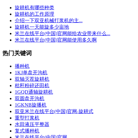
旋耕机有哪些种类
旋耕机的工作原理
介绍一下双亚机械打浆机的主...
旋耕机一天能旋多少亩地
米兰在线平台(中国)官网能给农业带来什么...
米兰在线平台(中国)官网能使用多久啊
热门关键词
播种机
1KJ单盘开沟机
双轴灭茬旋耕机
秸秆粉碎还田机
1GQD通轴旋耕机
双圆盘开沟机
1GKNB旋播机
双亚米兰在线平台(中国)官网-旋耕式
重型打浆机
水田液压平整器
复式播种机
米兰在线平台(中国)官网