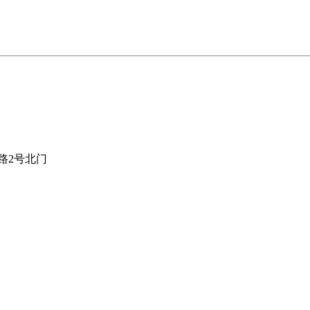
路2号北门