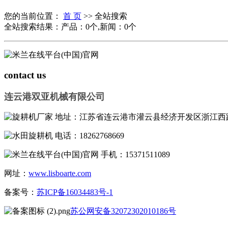
您的当前位置：
首 页
>> 全站搜索
全站搜索结果：产品：0个,新闻：0个
contact us
连云港双亚机械有限公司
地址：江苏省连云港市灌云县经济开发区浙江西
电话：18262768669
手机：15371511089
网址：
www.lisboarte.com
备案号：
苏ICP备16034483号-1
苏公网安备32072302010186号