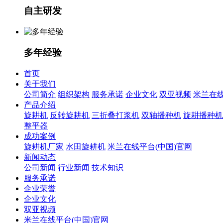
自主研发
多年经验
首页
关于我们
公司简介
组织架构
服务承诺
企业文化
双亚视频
米兰在线
产品介绍
旋耕机
反转旋耕机
三折叠打浆机
双轴播种机
旋耕播种机
整平器
成功案例
旋耕机厂家
水田旋耕机
米兰在线平台(中国)官网
新闻动态
公司新闻
行业新闻
技术知识
服务承诺
企业荣誉
企业文化
双亚视频
米兰在线平台(中国)官网