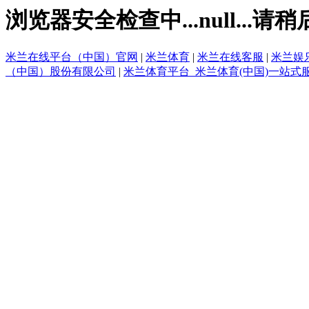
浏览器安全检查中...null...请稍
米兰在线平台（中国）官网
|
米兰体育
|
米兰在线客服
|
米兰娱
（中国）股份有限公司
|
米兰体育平台_米兰体育(中国)一站式