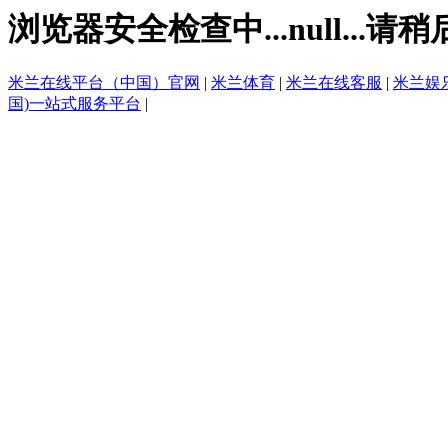
浏览器安全检查中...null...请稍
米兰在线平台（中国）官网
|
米兰体育
|
米兰在线客服
|
米兰娱
国)一站式服务平台
|