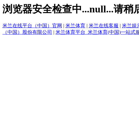
浏览器安全检查中...null...请稍
米兰在线平台（中国）官网
|
米兰体育
|
米兰在线客服
|
米兰娱
（中国）股份有限公司
|
米兰体育平台_米兰体育(中国)一站式