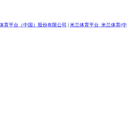
兰体育平台（中国）股份有限公司
|
米兰体育平台_米兰体育(中