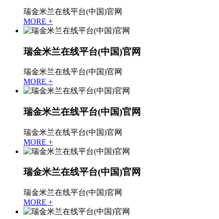
瑞金米兰在线平台(中国)官网
MORE +
瑞金米兰在线平台(中国)官网
瑞金米兰在线平台(中国)官网
MORE +
瑞金米兰在线平台(中国)官网
瑞金米兰在线平台(中国)官网
MORE +
瑞金米兰在线平台(中国)官网
瑞金米兰在线平台(中国)官网
MORE +