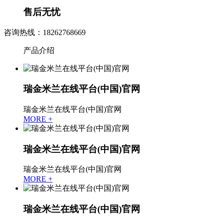
售后无忧
咨询热线：18262768669
产品介绍
瑞金米兰在线平台(中国)官网
瑞金米兰在线平台(中国)官网
MORE +
瑞金米兰在线平台(中国)官网
瑞金米兰在线平台(中国)官网
MORE +
瑞金米兰在线平台(中国)官网