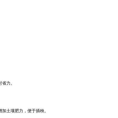
时省力。
增加土壤肥力，便于插秧。