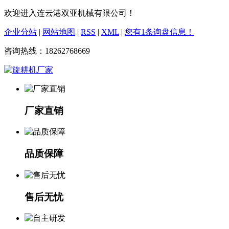
欢迎进入连云港双亚机械有限公司！
企业分站
|
网站地图
|
RSS
|
XML
|
您有
1
条询盘信息！
咨询热线：18262768669
厂家直销
品质保障
售后无忧