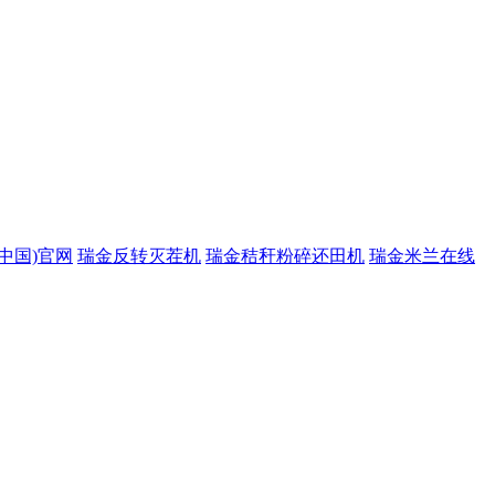
中国)官网
瑞金反转灭茬机
瑞金秸秆粉碎还田机
瑞金米兰在线