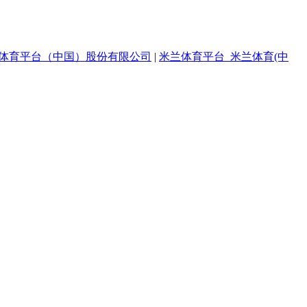
兰体育平台（中国）股份有限公司
|
米兰体育平台_米兰体育(中