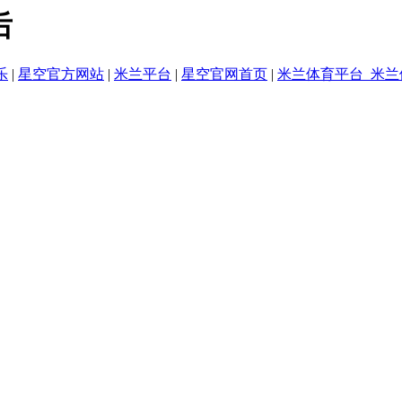
后
乐
|
星空官方网站
|
米兰平台
|
星空官网首页
|
米兰体育平台_米