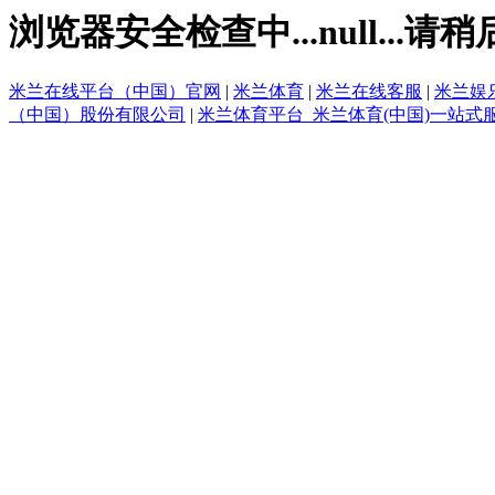
浏览器安全检查中...null...请稍
米兰在线平台（中国）官网
|
米兰体育
|
米兰在线客服
|
米兰娱
（中国）股份有限公司
|
米兰体育平台_米兰体育(中国)一站式