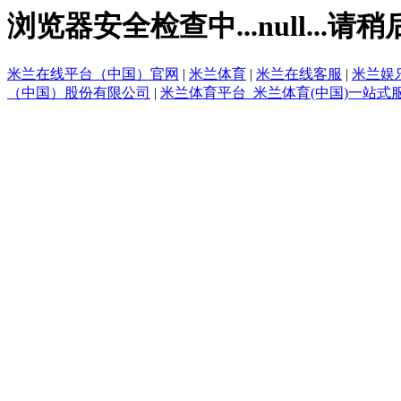
浏览器安全检查中...null...请稍
米兰在线平台（中国）官网
|
米兰体育
|
米兰在线客服
|
米兰娱
（中国）股份有限公司
|
米兰体育平台_米兰体育(中国)一站式