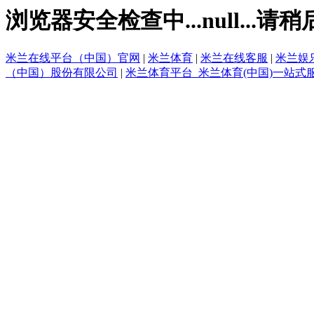
浏览器安全检查中...null...请稍
米兰在线平台（中国）官网
|
米兰体育
|
米兰在线客服
|
米兰娱
（中国）股份有限公司
|
米兰体育平台_米兰体育(中国)一站式