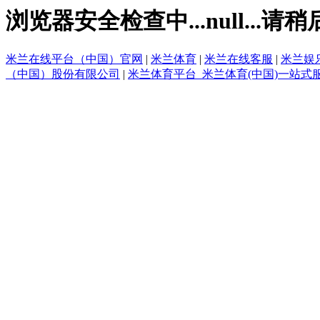
浏览器安全检查中...null...请稍
米兰在线平台（中国）官网
|
米兰体育
|
米兰在线客服
|
米兰娱
（中国）股份有限公司
|
米兰体育平台_米兰体育(中国)一站式