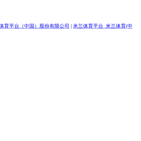
兰体育平台（中国）股份有限公司
|
米兰体育平台_米兰体育(中