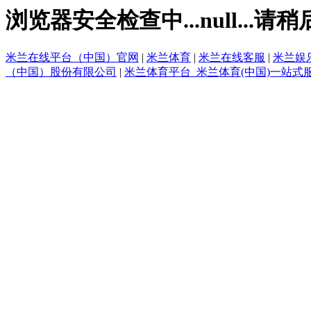
浏览器安全检查中...null...请稍
米兰在线平台（中国）官网
|
米兰体育
|
米兰在线客服
|
米兰娱
（中国）股份有限公司
|
米兰体育平台_米兰体育(中国)一站式