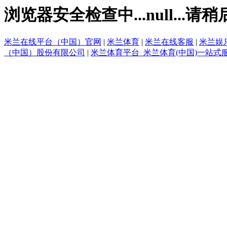
浏览器安全检查中...null...请稍
米兰在线平台（中国）官网
|
米兰体育
|
米兰在线客服
|
米兰娱
（中国）股份有限公司
|
米兰体育平台_米兰体育(中国)一站式