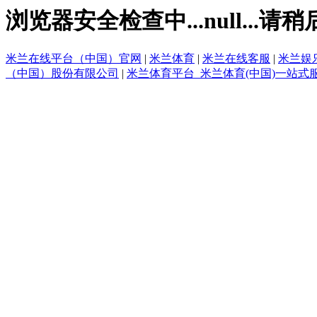
浏览器安全检查中...null...请稍
米兰在线平台（中国）官网
|
米兰体育
|
米兰在线客服
|
米兰娱
（中国）股份有限公司
|
米兰体育平台_米兰体育(中国)一站式