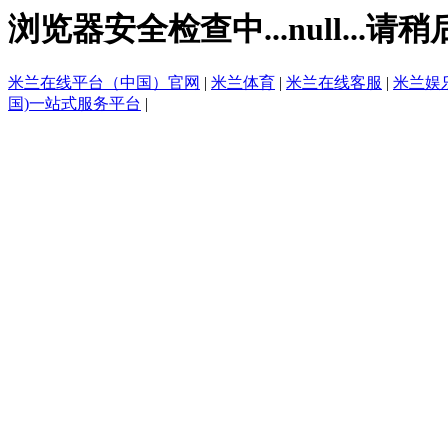
浏览器安全检查中...null...请稍
米兰在线平台（中国）官网
|
米兰体育
|
米兰在线客服
|
米兰娱
国)一站式服务平台
|