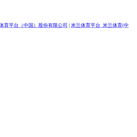
兰体育平台（中国）股份有限公司
|
米兰体育平台_米兰体育(中