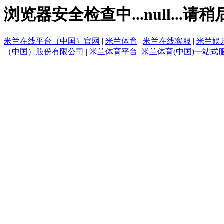
浏览器安全检查中...null...请稍
米兰在线平台（中国）官网
|
米兰体育
|
米兰在线客服
|
米兰娱
（中国）股份有限公司
|
米兰体育平台_米兰体育(中国)一站式