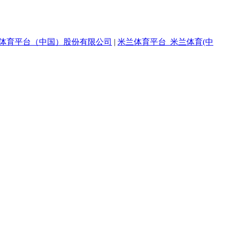
兰体育平台（中国）股份有限公司
|
米兰体育平台_米兰体育(中