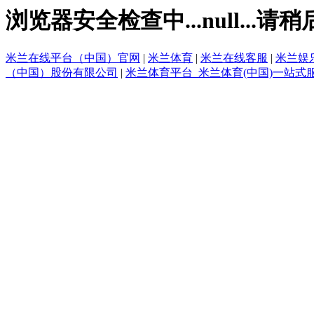
浏览器安全检查中...null...请稍
米兰在线平台（中国）官网
|
米兰体育
|
米兰在线客服
|
米兰娱
（中国）股份有限公司
|
米兰体育平台_米兰体育(中国)一站式