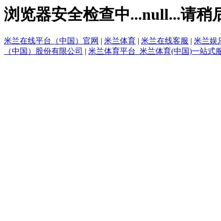
浏览器安全检查中...null...请稍
米兰在线平台（中国）官网
|
米兰体育
|
米兰在线客服
|
米兰娱
（中国）股份有限公司
|
米兰体育平台_米兰体育(中国)一站式