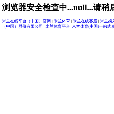
浏览器安全检查中...null...请稍
米兰在线平台（中国）官网
|
米兰体育
|
米兰在线客服
|
米兰娱
（中国）股份有限公司
|
米兰体育平台_米兰体育(中国)一站式