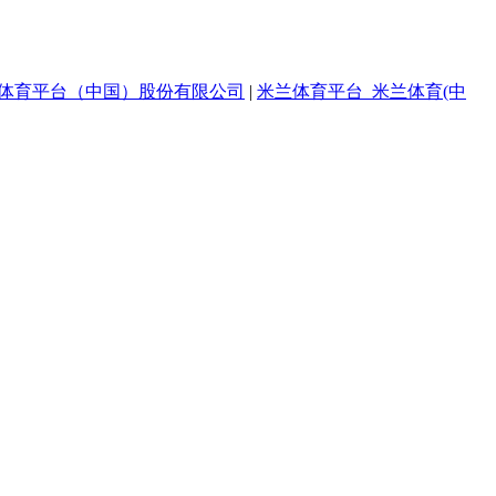
兰体育平台（中国）股份有限公司
|
米兰体育平台_米兰体育(中